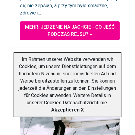
się nie zepsuło, a przy tym było smaczne,
zdrowe i...
MEHR: JEDZENIE NA JACHCIE - CO JEŚĆ
PODCZAS REJSU? »
Im Rahmen unserer Website verwenden wir
Zwrot jachtu po czarterze -
Cookies, um unsere Dienstleistungen auf dem
procedura zdania jachtu „check-out"
höchstem Niveau in einer individuellen Art und
Weise bereitzustellen zu können. Sie können
jederzeit die Änderungen an den Einstellungen
für Cookies anwenden. Weitere Details in
unserer
Cookies Datenschutzrichtlinie
.
Akzeptieren X