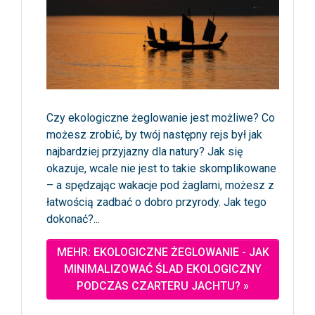
Czy ekologiczne żeglowanie jest możliwe? Co
możesz zrobić, by twój następny rejs był jak
najbardziej przyjazny dla natury? Jak się
okazuje, wcale nie jest to takie skomplikowane
– a spędzając wakacje pod żaglami, możesz z
łatwością zadbać o dobro przyrody. Jak tego
dokonać?...
MEHR: EKOLOGICZNE ŻEGLOWANIE - JAK
MINIMALIZOWAĆ ŚLAD EKOLOGICZNY
PODCZAS CZARTERU JACHTU? »