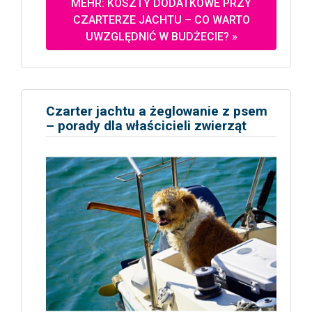
MEHR: KOSZTY DODATKOWE PRZY
CZARTERZE JACHTU – CO WARTO
UWZGLĘDNIĆ W BUDŻECIE? »
Czarter jachtu a żeglowanie z psem
– porady dla właścicieli zwierząt