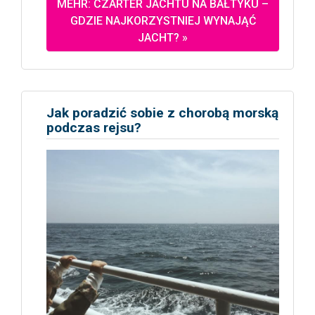
MEHR: CZARTER JACHTU NA BAŁTYKU –
GDZIE NAJKORZYSTNIEJ WYNAJĄĆ
JACHT? »
Jak poradzić sobie z chorobą morską
podczas rejsu?