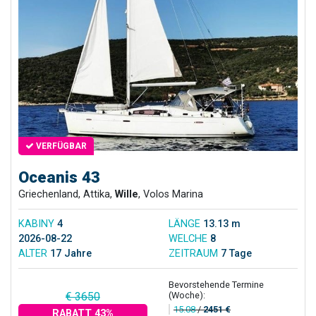
VERFÜGBAR
Oceanis 43
Griechenland, Attika,
Wille
, Volos Marina
KABINY
4
LÄNGE
13.13 m
2026-08-22
WELCHE
8
ALTER
17 Jahre
ZEITRAUM
7 Tage
Bevorstehende Termine
(Woche):
€ 3650
15.08
/
2451 €
RABATT 43%