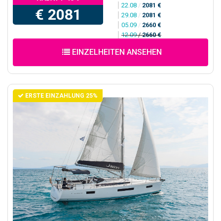
22.08
/
2081 €
€ 2081
29.08
/
2081 €
05.09
/
2660 €
12.09
/
2660 €
EINZELHEITEN ANSEHEN
ERSTE EINZAHLUNG 25%