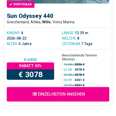
VERFÜGBAR
Sun Odyssey 440
Griechenland, Attika,
Wille
, Volos Marina
KABINY
4
LÄNGE
13.39 m
2026-08-22
WELCHE
8
ALTER
4 Jahre
ZEITRAUM
7 Tage
Bevorstehende Termine
(Woche):
€ 5400
15.08
/
3306 €
RABATT 43%
22.08
/
3078 €
€ 3078
29.08
/
3078 €
05.09
/
4361 €
12.09
/
4361 €
EINZELHEITEN ANSEHEN