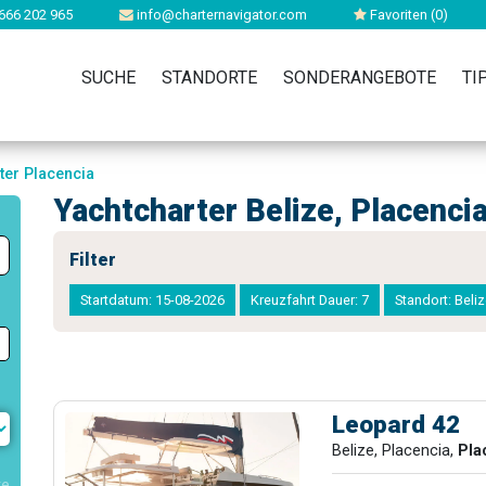
666 202 965
info@charternavigator.com
Favoriten (
0
)
SUCHE
STANDORTE
SONDERANGEBOTE
TI
ter Placencia
Yachtcharter Belize, Placenci
Filter
Startdatum: 15-08-2026
Kreuzfahrt Dauer: 7
Standort: Beli
Leopard 42
Belize, Placencia,
Pla
re