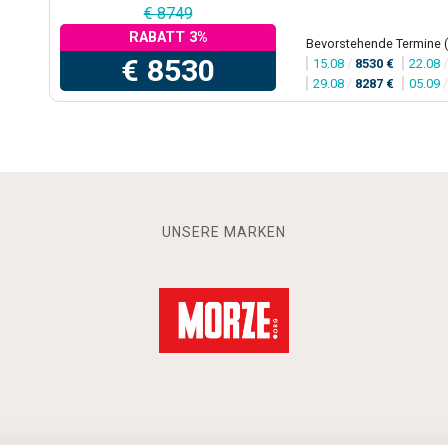
€ 8749
RABATT 3%
Bevorstehende Termine 
€ 8530
15.08
/
8530 €
22.08
29.08
/
8287 €
05.09
UNSERE MARKEN