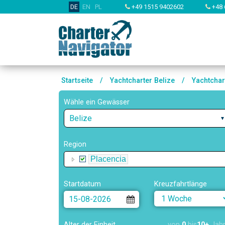
DE
EN
PL
+49 1515 9402602
+48 
Startseite
/
Yachtcharter Belize
/
Yachtchar
Wähle ein Gewässer
Belize
Region
Placencia
Startdatum
Kreuzfahrtlänge
Alter der Einheit
von
0
bis
10+
Jah