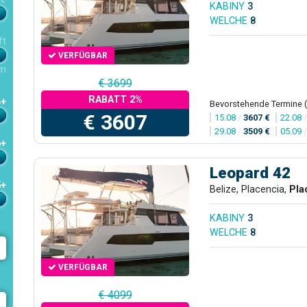
KABINY
3
WELCHE
8
ft
VERFÜGBAR
m
€ 3699
RABATT 2%
4+
Bevorstehende Termine 
€ 3607
15.08
/
3607 €
22.08
29.08
/
3509 €
05.09
6+
Leopard 42
5+
Belize, Placencia,
Pla
KABINY
3
WELCHE
8
VERFÜGBAR
€ 4099