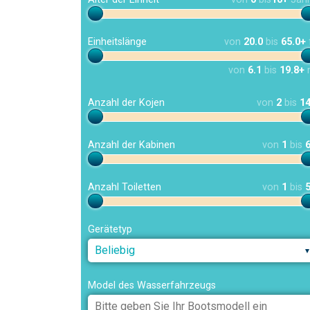
Einheitslänge
von
20.0
bis
65.0+
von
6.1
bis
19.8+
Anzahl der Kojen
von
2
bis
1
Anzahl der Kabinen
von
1
bis
Anzahl Toiletten
von
1
bis
Gerätetyp
Beliebig
Model des Wasserfahrzeugs