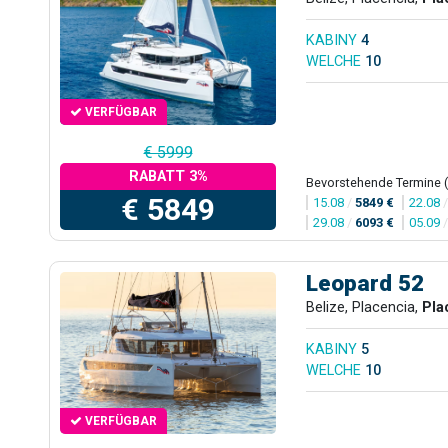
KABINY
4
WELCHE
10
VERFÜGBAR
€ 5999
RABATT 3%
Bevorstehende Termine 
€ 5849
15.08
/
5849 €
22.08
29.08
/
6093 €
05.09
Leopard 52
Belize, Placencia,
Pla
KABINY
5
WELCHE
10
VERFÜGBAR