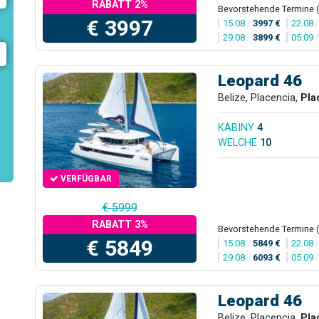
RABATT 2%
Bevorstehende Termine 
€ 3997
15.08
/
3997 €
22.08
29.08
/
3899 €
05.09
Leopard 46
Belize, Placencia,
Pla
KABINY
4
WELCHE
10
VERFÜGBAR
€ 5999
RABATT 3%
Bevorstehende Termine 
€ 5849
15.08
/
5849 €
22.08
29.08
/
6093 €
05.09
Leopard 46
Belize, Placencia,
Pla