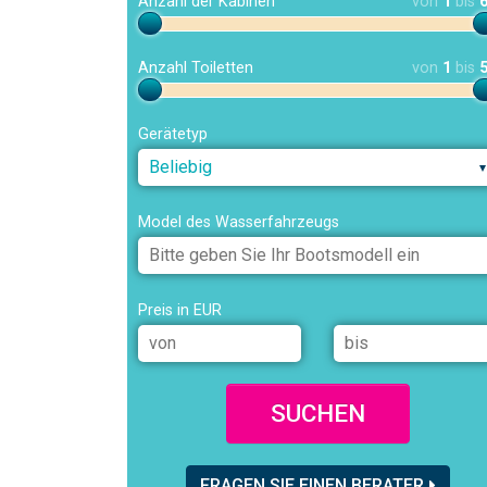
Anzahl der Kabinen
von
1
bis
Anzahl Toiletten
von
1
bis
Gerätetyp
Beliebig
Model des Wasserfahrzeugs
Preis in EUR
SUCHEN
FRAGEN SIE EINEN BERATER