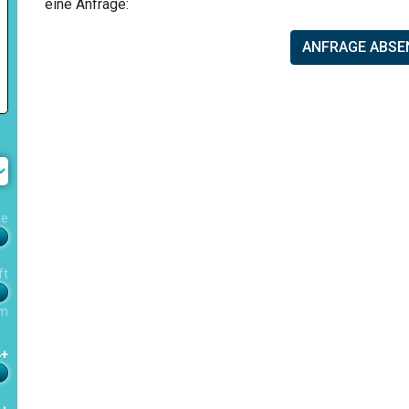
eine Anfrage:
ANFRAGE ABSE
re
ft
m
4+