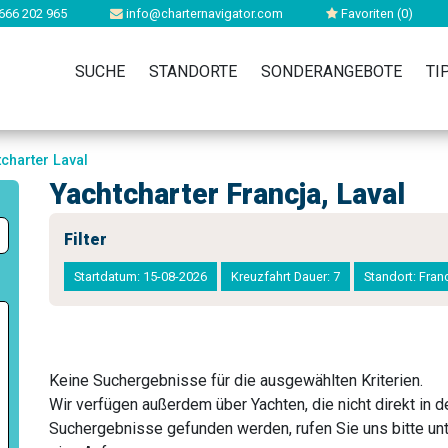
666 202 965
info@charternavigator.com
Favoriten (
0
)
SUCHE
STANDORTE
SONDERANGEBOTE
TI
charter Laval
Yachtcharter Francja, Laval
Filter
Startdatum: 15-08-2026
Kreuzfahrt Dauer: 7
Standort: Fran
Keine Suchergebnisse für die ausgewählten Kriterien.
Wir verfügen außerdem über Yachten, die nicht direkt in 
Suchergebnisse gefunden werden, rufen Sie uns bitte un