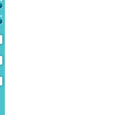
6+
5+