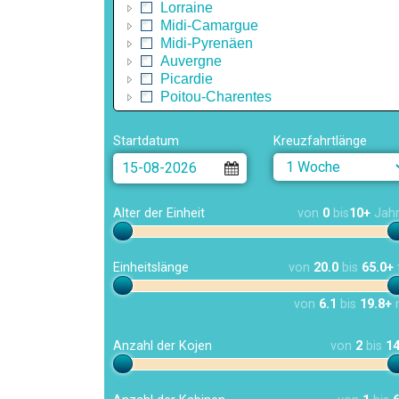
Lorraine
Midi-Camargue
Midi-Pyrenäen
Auvergne
Picardie
Poitou-Charentes
Startdatum
Kreuzfahrtlänge
Alter der Einheit
von
0
bis
10+
Jah
Einheitslänge
von
20.0
bis
65.0+
von
6.1
bis
19.8+
Anzahl der Kojen
von
2
bis
1