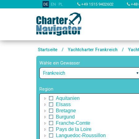
DE
EN
PL
+49 1515 9402602
+48 
Startseite
/
Yachtcharter Frankreich
/
Yacht
Wähle ein Gewässer
Frankreich
Region
Aquitanien
Elsass
Bretagne
Burgund
Franche-Comte
Pays de la Loire
Languedoc-Roussillon