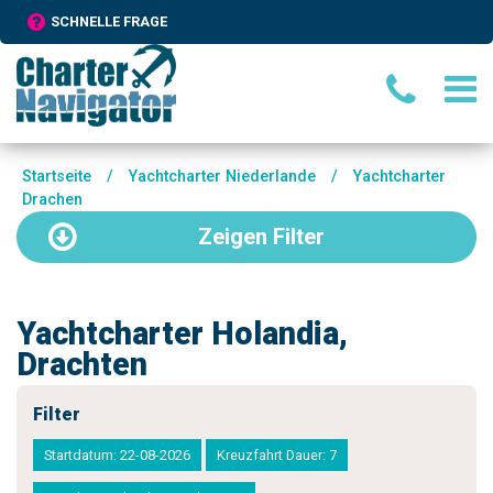
SCHNELLE FRAGE
Startseite
/
Yachtcharter Niederlande
/
Yachtcharter
Drachen
Zeigen
Filter
Yachtcharter Holandia,
Drachten
Filter
Startdatum: 22-08-2026
Kreuzfahrt Dauer: 7