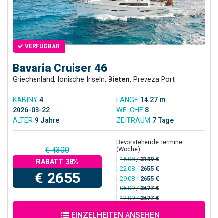
VERFÜGBAR
Bavaria Cruiser 46
Griechenland, Ionische Inseln,
Bieten
, Preveza Port
KABINY
4
LÄNGE
14.27 m
2026-08-22
WELCHE
8
ALTER
9 Jahre
ZEITRAUM
7 Tage
Bevorstehende Termine
(Woche):
€ 4300
15.08
/
3149 €
RABATT 38%
22.08
/
2655 €
€ 2655
29.08
/
2655 €
05.09
/
3677 €
12.09
/
3677 €
EINZELHEITEN ANSEHEN