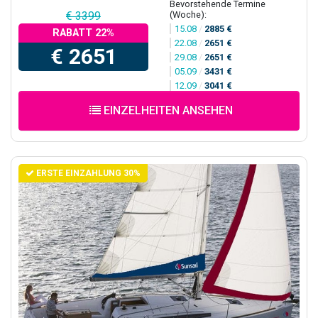
Bevorstehende Termine
(Woche):
€ 3399
15.08
/
2885 €
RABATT 22%
22.08
/
2651 €
€ 2651
29.08
/
2651 €
05.09
/
3431 €
12.09
/
3041 €
EINZELHEITEN ANSEHEN
ERSTE EINZAHLUNG 30%