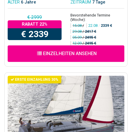
ALTER
6 Jahre
ZEITRAUM
7 Tage
Bevorstehende Termine
€ 2999
(Woche):
RABATT 22%
15.08
/
22.08
/
2339 €
€ 2339
29.08
/
2417 €
05.09
/
2495 €
12.09
/
2495 €
EINZELHEITEN ANSEHEN
ERSTE EINZAHLUNG 30%