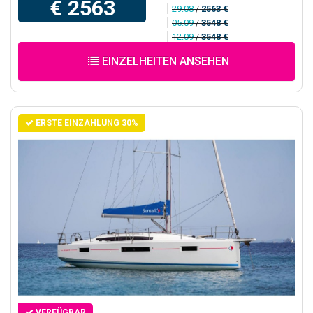
€ 2563
29.08
/
2563 €
05.09
/
3548 €
12.09
/
3548 €
EINZELHEITEN ANSEHEN
ERSTE EINZAHLUNG 30%
VERFÜGBAR