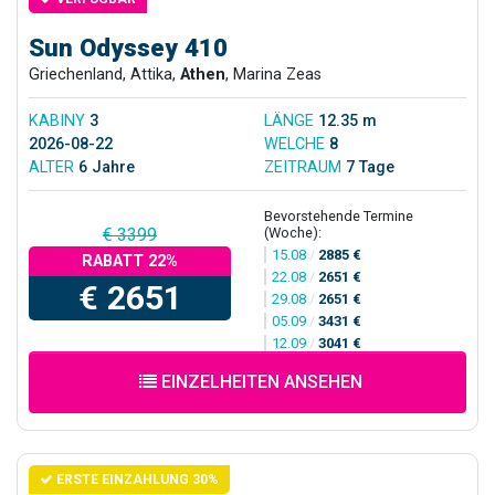
Sun Odyssey 410
Griechenland, Attika,
Athen
, Marina Zeas
KABINY
3
LÄNGE
12.35 m
2026-08-22
WELCHE
8
ALTER
6 Jahre
ZEITRAUM
7 Tage
Bevorstehende Termine
(Woche):
€ 3399
15.08
/
2885 €
RABATT 22%
22.08
/
2651 €
€ 2651
29.08
/
2651 €
05.09
/
3431 €
12.09
/
3041 €
EINZELHEITEN ANSEHEN
ERSTE EINZAHLUNG 30%