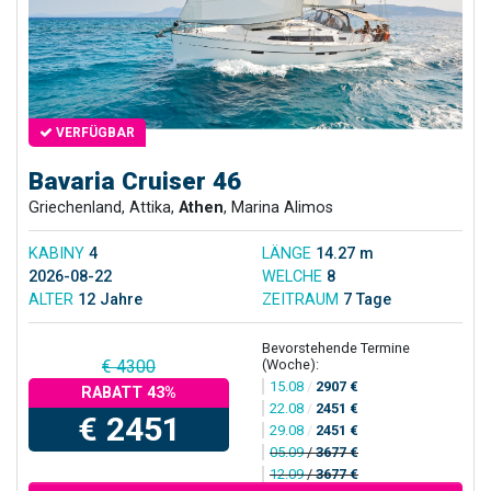
VERFÜGBAR
Bavaria Cruiser 46
Griechenland, Attika,
Athen
, Marina Alimos
KABINY
4
LÄNGE
14.27 m
2026-08-22
WELCHE
8
ALTER
12 Jahre
ZEITRAUM
7 Tage
Bevorstehende Termine
(Woche):
€ 4300
15.08
/
2907 €
RABATT 43%
22.08
/
2451 €
€ 2451
29.08
/
2451 €
05.09
/
3677 €
12.09
/
3677 €