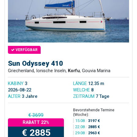
VERFÜGBAR
Sun Odyssey 410
Griechenland, Ionische Inseln,
Korfu
, Gouvia Marina
KABINY
3
LÄNGE
12.35 m
2026-08-22
WELCHE
8
ALTER
3 Jahre
ZEITRAUM
7 Tage
Bevorstehende Termine
(Woche):
€ 3699
15.08
/
3197 €
RABATT 22%
22.08
/
2885 €
€ 2885
29.08
/
2963 €