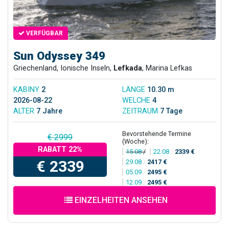
VERFÜGBAR
Sun Odyssey 349
Griechenland, Ionische Inseln,
Lefkada
, Marina Lefkas
KABINY
2
LÄNGE
10.30 m
2026-08-22
WELCHE
4
ALTER
7 Jahre
ZEITRAUM
7 Tage
Bevorstehende Termine
€ 2999
(Woche):
RABATT 22%
15.08
/
22.08
/
2339 €
€ 2339
29.08
/
2417 €
05.09
/
2495 €
12.09
/
2495 €
EINZELHEITEN ANSEHEN