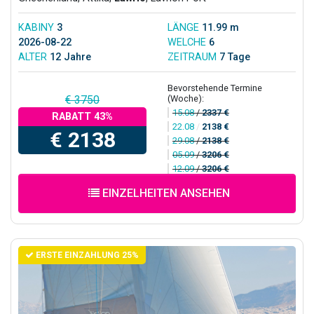
KABINY
3
LÄNGE
11.99 m
2026-08-22
WELCHE
6
ALTER
12 Jahre
ZEITRAUM
7 Tage
Bevorstehende Termine
(Woche):
€ 3750
15.08
/
2337 €
RABATT 43%
22.08
/
2138 €
€ 2138
29.08
/
2138 €
05.09
/
3206 €
12.09
/
3206 €
EINZELHEITEN ANSEHEN
ERSTE EINZAHLUNG 25%