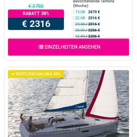
Bevorstehende Termine
(Woche):
€ 3750
15.08
/
2470 €
RABATT 38%
22.08
/
2316 €
€ 2316
29.08
/
2316 €
05.09
/
3206 €
12.09
/
3206 €
EINZELHEITEN ANSEHEN
ERSTE EINZAHLUNG 30%