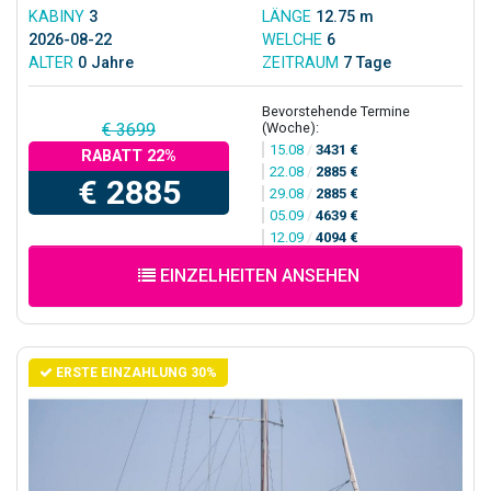
KABINY
3
LÄNGE
12.75 m
2026-08-22
WELCHE
6
ALTER
0 Jahre
ZEITRAUM
7 Tage
Bevorstehende Termine
(Woche):
€ 3699
15.08
/
3431 €
RABATT 22%
22.08
/
2885 €
€ 2885
29.08
/
2885 €
05.09
/
4639 €
12.09
/
4094 €
EINZELHEITEN ANSEHEN
ERSTE EINZAHLUNG 30%