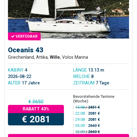
VERFÜGBAR
Oceanis 43
Griechenland, Attika,
Wille
, Volos Marina
KABINY
4
LÄNGE
13.13 m
2026-08-22
WELCHE
8
ALTER
17 Jahre
ZEITRAUM
7 Tage
Bevorstehende Termine
(Woche):
€ 3650
15.08
/
2451 €
RABATT 43%
22.08
/
2081 €
€ 2081
29.08
/
2081 €
05.09
/
2660 €
12.09
/
2660 €