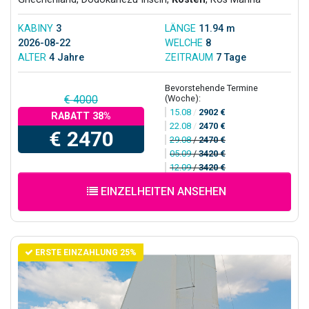
KABINY
3
LÄNGE
11.94 m
2026-08-22
WELCHE
8
ALTER
4 Jahre
ZEITRAUM
7 Tage
Bevorstehende Termine
(Woche):
€ 4000
15.08
/
2902 €
RABATT 38%
22.08
/
2470 €
€ 2470
29.08
/
2470 €
05.09
/
3420 €
12.09
/
3420 €
EINZELHEITEN ANSEHEN
ERSTE EINZAHLUNG 25%