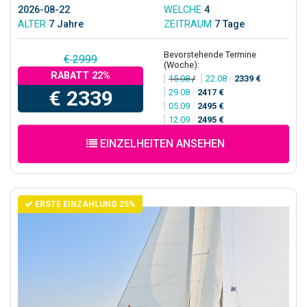
2026-08-22
WELCHE
4
ALTER
7 Jahre
ZEITRAUM
7 Tage
Bevorstehende Termine
€ 2999
(Woche):
RABATT 22%
15.08
/
22.08
/
2339 €
€ 2339
29.08
/
2417 €
05.09
/
2495 €
12.09
/
2495 €
EINZELHEITEN ANSEHEN
ERSTE EINZAHLUNG 25%