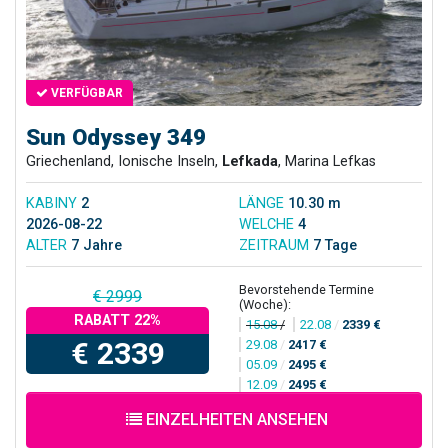
VERFÜGBAR
Sun Odyssey 349
Griechenland, Ionische Inseln,
Lefkada
, Marina Lefkas
KABINY
2
LÄNGE
10.30 m
2026-08-22
WELCHE
4
ALTER
7 Jahre
ZEITRAUM
7 Tage
Bevorstehende Termine
€ 2999
(Woche):
RABATT 22%
15.08
/
22.08
/
2339 €
€ 2339
29.08
/
2417 €
05.09
/
2495 €
12.09
/
2495 €
EINZELHEITEN ANSEHEN