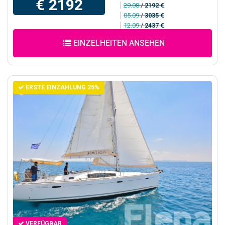
€ 2192
29.08
/
2192 €
05.09
/
3035 €
12.09
/
2437 €
EINZELHEITEN ANSEHEN
ERSTE EINZAHLUNG 25%
VERFÜGBAR