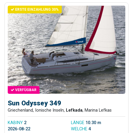
ERSTE EINZAHLUNG 30%
VERFÜGBAR
Sun Odyssey 349
Griechenland, Ionische Inseln,
Lefkada
, Marina Lefkas
KABINY
2
LÄNGE
10.30 m
2026-08-22
WELCHE
4