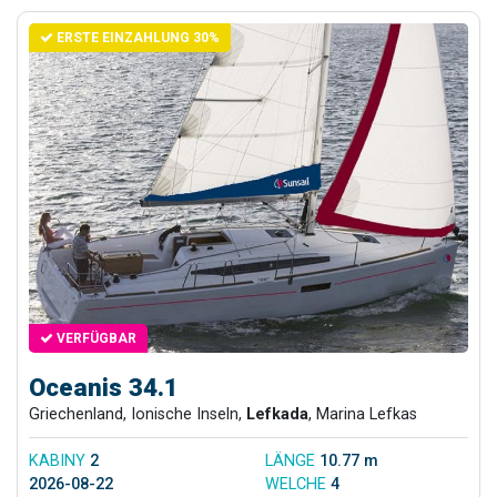
ERSTE EINZAHLUNG 30%
VERFÜGBAR
Oceanis 34.1
Griechenland, Ionische Inseln,
Lefkada
, Marina Lefkas
KABINY
2
LÄNGE
10.77 m
2026-08-22
WELCHE
4