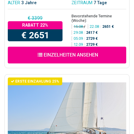
ALTER
3 Jahre
ZEITRAUM
7 Tage
Bevorstehende Termine
€ 3399
(Woche):
RABATT 22%
15.08
/
22.08
/
2651 €
€ 2651
29.08
/
2417 €
05.09
/
2729 €
12.09
/
2729 €
EINZELHEITEN ANSEHEN
ERSTE EINZAHLUNG 25%