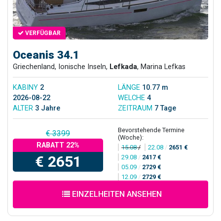
VERFÜGBAR
Oceanis 34.1
Griechenland, Ionische Inseln,
Lefkada
, Marina Lefkas
KABINY
2
LÄNGE
10.77 m
2026-08-22
WELCHE
4
ALTER
3 Jahre
ZEITRAUM
7 Tage
Bevorstehende Termine
€ 3399
(Woche):
RABATT 22%
15.08
/
22.08
/
2651 €
€ 2651
29.08
/
2417 €
05.09
/
2729 €
12.09
/
2729 €
EINZELHEITEN ANSEHEN