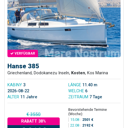
VERFÜGBAR
Hanse 385
Griechenland, Dodokanezu Inseln,
Kosten
, Kos Marina
KABINY
3
LÄNGE
11.40 m
2026-08-22
WELCHE
6
ALTER
11 Jahre
ZEITRAUM
7 Tage
Bevorstehende Termine
(Woche):
€ 3550
15.08
/
2501 €
RABATT 38%
22.08
/
2192 €