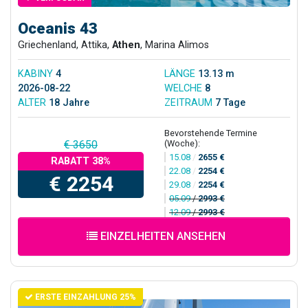
Oceanis 43
Griechenland, Attika,
Athen
, Marina Alimos
KABINY
4
LÄNGE
13.13 m
2026-08-22
WELCHE
8
ALTER
18 Jahre
ZEITRAUM
7 Tage
Bevorstehende Termine
(Woche):
€ 3650
15.08
/
2655 €
RABATT 38%
22.08
/
2254 €
€ 2254
29.08
/
2254 €
05.09
/
2993 €
12.09
/
2993 €
EINZELHEITEN ANSEHEN
ERSTE EINZAHLUNG 25%