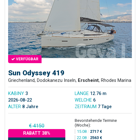
VERFÜGBAR
Sun Odyssey 419
Griechenland, Dodokanezu Inseln,
Erscheint
, Rhodes Marina
KABINY
3
LÄNGE
12.76 m
2026-08-22
WELCHE
6
ALTER
8 Jahre
ZEITRAUM
7 Tage
Bevorstehende Termine
(Woche):
€ 4150
15.08
/
2717 €
RABATT 38%
22.08
/
2563 €