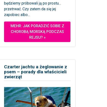
będziemy próbowali ją po prostu…
przetrwać. Czy zatem da się jej
zapobiec albo...
MEHR: JAK PORADZIĆ SOBIE Z
CHOROBĄ MORSKĄ PODCZAS
REJSU? »
Czarter jachtu a żeglowanie z
psem – porady dla właścicieli
zwierząt