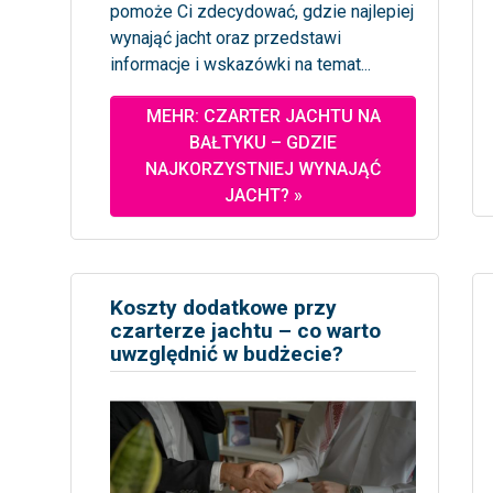
pomoże Ci zdecydować, gdzie najlepiej
wynająć jacht oraz przedstawi
informacje i wskazówki na temat...
MEHR: CZARTER JACHTU NA
BAŁTYKU – GDZIE
NAJKORZYSTNIEJ WYNAJĄĆ
JACHT? »
Koszty dodatkowe przy
czarterze jachtu – co warto
uwzględnić w budżecie?