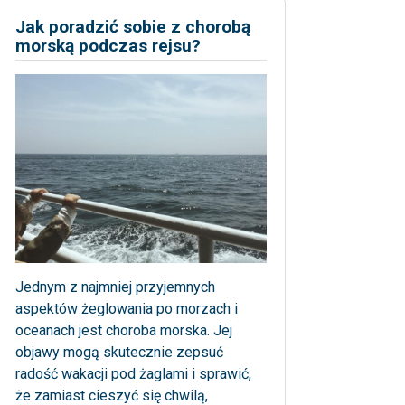
Jak poradzić sobie z chorobą
morską podczas rejsu?
Jednym z najmniej przyjemnych
aspektów żeglowania po morzach i
oceanach jest choroba morska. Jej
objawy mogą skutecznie zepsuć
radość wakacji pod żaglami i sprawić,
że zamiast cieszyć się chwilą,