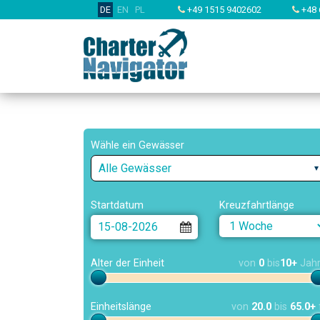
DE
EN
PL
+49 1515 9402602
+48 
Wähle ein Gewässer
Alle Gewässer
Startdatum
Kreuzfahrtlänge
Alter der Einheit
von
0
bis
10+
Jah
Einheitslänge
von
20.0
bis
65.0+