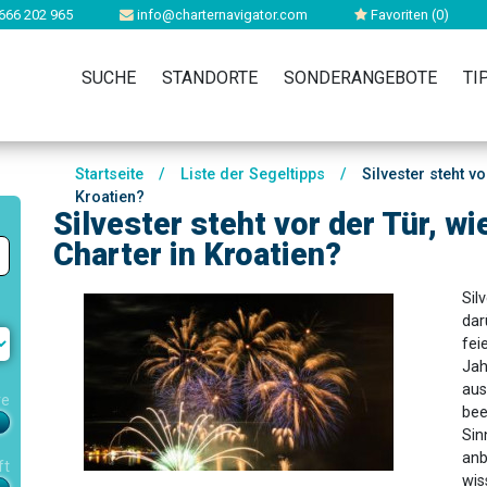
666 202 965
info@charternavigator.com
Favoriten (
0
)
SUCHE
STANDORTE
SONDERANGEBOTE
TI
Startseite
/
Liste der Segeltipps
/
Silvester steht vo
Kroatien?
Silvester steht vor der Tür, w
Charter in Kroatien?
Sil
dar
fei
Jah
aus
re
bee
Sin
anb
ft
wis