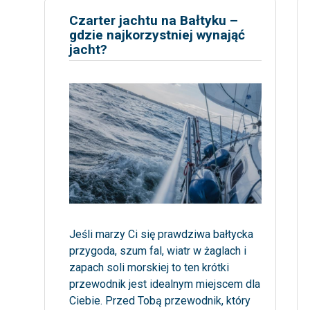
Czarter jachtu na Bałtyku –
gdzie najkorzystniej wynająć
jacht?
Jeśli marzy Ci się prawdziwa bałtycka
przygoda, szum fal, wiatr w żaglach i
zapach soli morskiej to ten krótki
przewodnik jest idealnym miejscem dla
Ciebie. Przed Tobą przewodnik, który