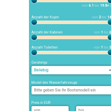
von
6.1
bis
19.8+
Anzahl der Kojen
von
2
bis
1
Anzahl der Kabinen
von
1
bis
Anzahl Toiletten
von
1
bis
Gerätetyp
Beliebig
Model des Wasserfahrzeugs
Preis in EUR