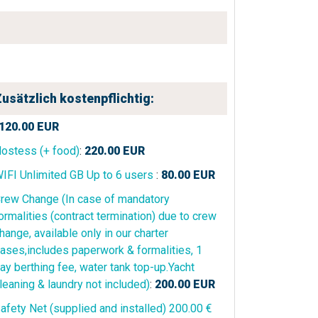
usätzlich kostenpflichtig:
120.00
EUR
ostess (+ food)
:
220.00
EUR
IFI Unlimited GB Up to 6 users
:
80.00
EUR
rew Change (In case of mandatory
ormalities (contract termination) due to crew
hange, available only in our charter
ases,includes paperwork & formalities, 1
ay berthing fee, water tank top-up.Yacht
leaning & laundry not included)
:
200.00
EUR
afety Net (supplied and installed) 200.00 €