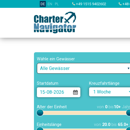
DE
EN
PL
+49 1515 9402602
+48 
Wähle ein Gewässer
Alle Gewässer
Startdatum
Kreuzfahrtlänge
Alter der Einheit
von
0
bis
10+
Jah
Einheitslänge
von
20.0
bis
65.0+