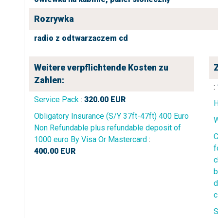
Rozrywka
radio z odtwarzaczem cd
Weitere verpflichtende Kosten zu
Z
Zahlen:
:
Service Pack
:
320.00
EUR
H
Obligatory Insurance (S/Y 37ft-47ft) 400 Euro
W
Non Refundable plus refundable deposit of
C
1000 euro By Visa Or Mastercard
:
f
400.00
EUR
c
b
d
c
S