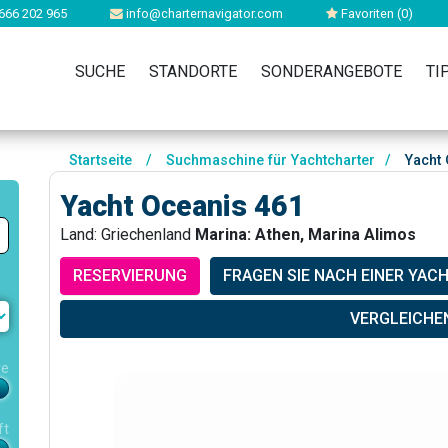
666 202 965
info@charternavigator.com
Favoriten (
0
)
SUCHE
STANDORTE
SONDERANGEBOTE
TI
Startseite
/
Suchmaschine für Yachtcharter
/
Yacht 
Yacht Oceanis 461
Land: Griechenland
Marina: Athen, Marina Alimos
RESERVIERUNG
FRAGEN SIE NACH EINER YAC
VERGLEICHE
re
ft