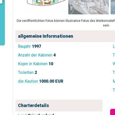
Die veröffentlichten Fotos können illustrative Fotos des Werksmode
sein.
allgemeine Informationen
Baujahr
1997
L
Anzahl der Kabinen
4
T
Kojen in Kabinen
10
W
Toiletten
2
T
die Kaution
1000.00 EUR
M
T
Charterdetails