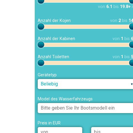
von
6.1
bis
19.8+
Anzahl der Kojen
von
2
bis
1
Anzahl der Kabinen
von
1
bis
Anzahl Toiletten
von
1
bis
Gerätetyp
Beliebig
Model des Wasserfahrzeugs
Preis in EUR