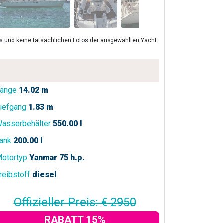
lls und keine tatsächlichen Fotos der ausgewählten Yacht
änge
14.02 m
iefgang
1.83 m
asserbehälter
550.00 l
ank
200.00 l
otortyp
Yanmar 75 h.p.
reibstoff
diesel
Offizieller Preis: € 2950
RABATT 15%