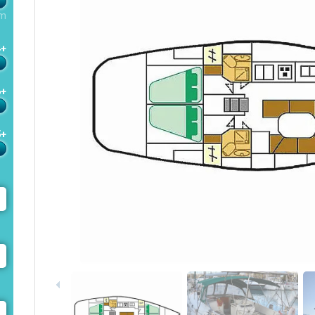
m
4+
6+
5+