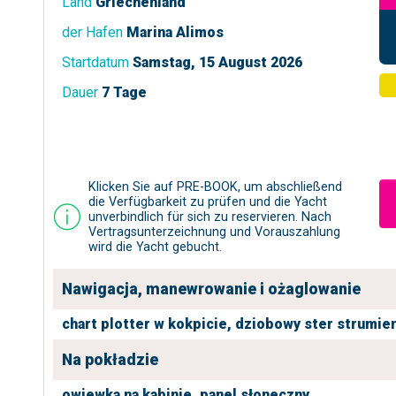
Land
Griechenland
der Hafen
Marina Alimos
Startdatum
Samstag, 15 August 2026
Dauer
7 Tage
Klicken Sie auf PRE-BOOK, um abschließend
die Verfügbarkeit zu prüfen und die Yacht
unverbindlich für sich zu reservieren. Nach
Vertragsunterzeichnung und Vorauszahlung
wird die Yacht gebucht.
Nawigacja, manewrowanie i ożaglowanie
chart plotter w kokpicie,
dziobowy ster strumie
Na pokładzie
owiewka na kabinie,
panel słoneczny