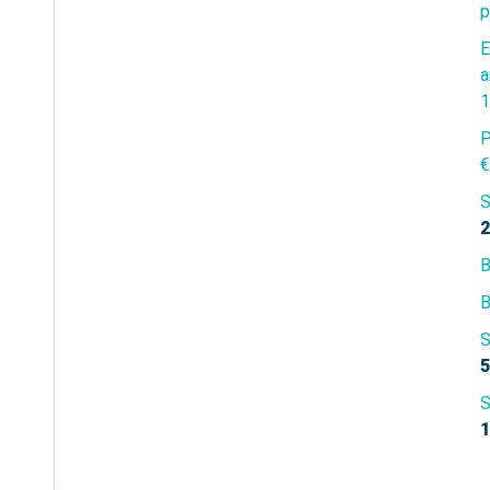
p
E
a
1
P
€
S
2
B
B
S
5
S
1