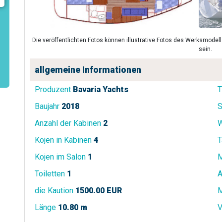
Die veröffentlichten Fotos können illustrative Fotos des Werksmode
sein.
allgemeine Informationen
Produzent
Bavaria Yachts
T
Baujahr
2018
S
Anzahl der Kabinen
2
W
Kojen in Kabinen
4
T
Kojen im Salon
1
M
Toiletten
1
A
die Kaution
1500.00 EUR
M
Länge
10.80 m
V