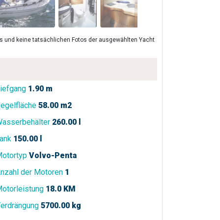
lls und keine tatsächlichen Fotos der ausgewählten Yacht
iefgang
1.90 m
egelfläche
58.00 m2
asserbehälter
260.00 l
ank
150.00 l
otortyp
Volvo-Penta
nzahl der Motoren
1
otorleistung
18.0 KM
erdrängung
5700.00 kg