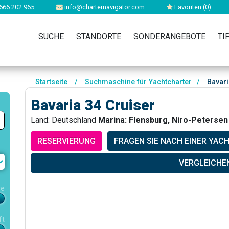
666 202 965
info@charternavigator.com
Favoriten (
0
)
SUCHE
STANDORTE
SONDERANGEBOTE
TI
Startseite
/
Suchmaschine für Yachtcharter
/
Bavari
Bavaria 34 Cruiser
Land: Deutschland
Marina: Flensburg, Niro-Petersen
RESERVIERUNG
FRAGEN SIE NACH EINER YAC
VERGLEICHE
re
ft