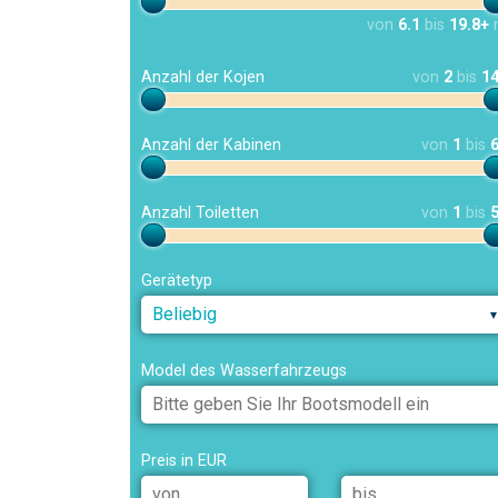
von
6.1
bis
19.8+
Anzahl der Kojen
von
2
bis
1
Anzahl der Kabinen
von
1
bis
Anzahl Toiletten
von
1
bis
Gerätetyp
Beliebig
Model des Wasserfahrzeugs
Preis in EUR