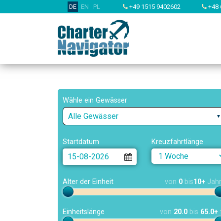
DE
EN
PL
+49 1515 9402602
+48 
Wähle ein Gewässer
Alle Gewässer
Startdatum
Kreuzfahrtlänge
Alter der Einheit
von
0
bis
10+
Jah
Einheitslänge
von
20.0
bis
65.0+