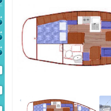
m
4+
6+
5+