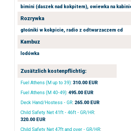
bimini (daszek nad kokpitem),
owiewka na kabini
Rozrywka
głośniki w kokpicie,
radio z odtwarzaczem cd
Kambuz
lodówka
Zusätzlich kostenpflichtig:
Fuel Athens (M up to 39)
:
310.00
EUR
Fuel Athens (M 40-49)
:
495.00
EUR
Deck Hand/Hostess - GR
:
265.00
EUR
Child Safety Net 41ft - 46ft - GR/HR
:
320.00
EUR
Child Safety Net 47ft and over - GR/HR
: