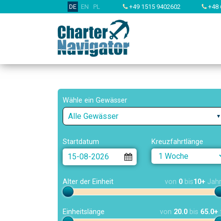
DE
EN
PL
+49 1515 9402602
+48 
Wähle ein Gewässer
Alle Gewässer
Startdatum
Kreuzfahrtlänge
Alter der Einheit
von
0
bis
10+
Jah
Einheitslänge
von
20.0
bis
65.0+