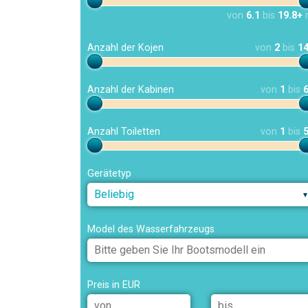
von
6.1
bis
19.8+
Anzahl der Kojen
von
2
bis
1
Anzahl der Kabinen
von
1
bis
Anzahl Toiletten
von
1
bis
Gerätetyp
Beliebig
Model des Wasserfahrzeugs
Preis in EUR