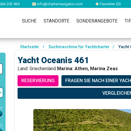
666 202 965
info@charternavigator.com
Favoriten (
0
)
SUCHE
STANDORTE
SONDERANGEBOTE
TI
Startseite
/
Suchmaschine für Yachtcharter
/
Yacht 
Yacht Oceanis 461
Land: Griechenland
Marina: Athen, Marina Zeas
RESERVIERUNG
FRAGEN SIE NACH EINER YAC
VERGLEICHE
re
ft