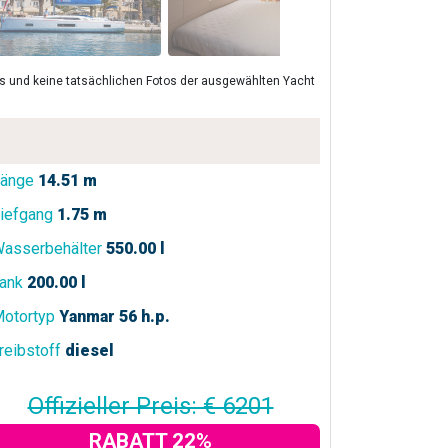
lls und keine tatsächlichen Fotos der ausgewählten Yacht
änge
14.51 m
iefgang
1.75 m
asserbehälter
550.00 l
ank
200.00 l
otortyp
Yanmar 56 h.p.
reibstoff
diesel
Offizieller Preis: € 6201
RABATT 22%