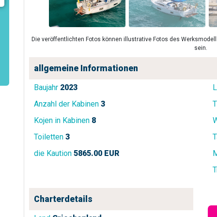
Die veröffentlichten Fotos können illustrative Fotos des Werksmode
sein.
allgemeine Informationen
Baujahr
2023
L
Anzahl der Kabinen
3
T
Kojen in Kabinen
8
W
Toiletten
3
T
die Kaution
5865.00 EUR
M
T
Charterdetails