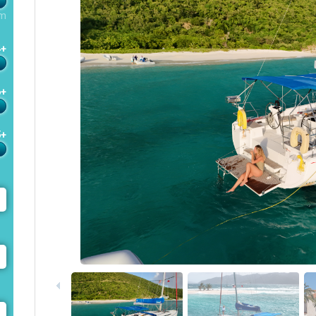
m
4+
6+
5+