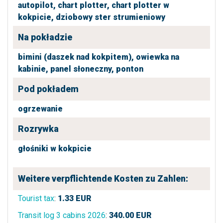
autopilot,
chart plotter,
chart plotter w
kokpicie,
dziobowy ster strumieniowy
Na pokładzie
bimini (daszek nad kokpitem),
owiewka na
kabinie,
panel słoneczny,
ponton
Pod pokładem
ogrzewanie
Rozrywka
głośniki w kokpicie
Weitere verpflichtende Kosten zu Zahlen:
Tourist tax
:
1.33
EUR
Transit log 3 cabins 2026
:
340.00
EUR