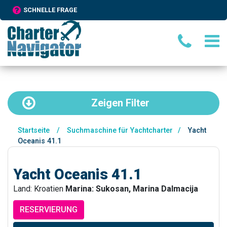
SCHNELLE FRAGE
Zeigen
Filter
Startseite
/
Suchmaschine für Yachtcharter
/
Yacht
Oceanis 41.1
Yacht Oceanis 41.1
Land: Kroatien
Marina: Sukosan, Marina Dalmacija
RESERVIERUNG