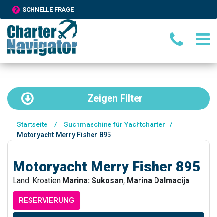
SCHNELLE FRAGE
Zeigen
Filter
Startseite
/
Suchmaschine für Yachtcharter
/
Motoryacht Merry Fisher 895
Motoryacht Merry Fisher 895
Land: Kroatien
Marina: Sukosan, Marina Dalmacija
RESERVIERUNG