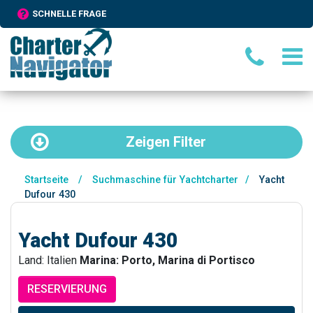
SCHNELLE FRAGE
Zeigen
Filter
Startseite
/
Suchmaschine für Yachtcharter
/
Yacht
Dufour 430
Yacht Dufour 430
Land: Italien
Marina: Porto, Marina di Portisco
RESERVIERUNG