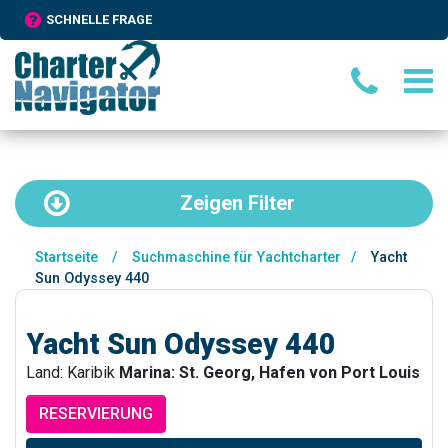
SCHNELLE FRAGE
Zeigen
Filter
Startseite
/
Suchmaschine für Yachtcharter
/
Yacht
Sun Odyssey 440
Yacht Sun Odyssey 440
Land: Karibik
Marina: St. Georg, Hafen von Port Louis
RESERVIERUNG