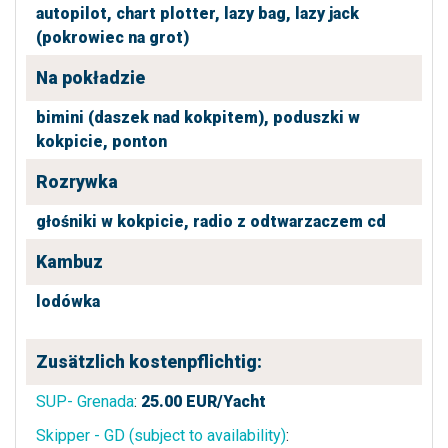
autopilot,
chart plotter,
lazy bag,
lazy jack
(pokrowiec na grot)
Na pokładzie
bimini (daszek nad kokpitem),
poduszki w
kokpicie,
ponton
Rozrywka
głośniki w kokpicie,
radio z odtwarzaczem cd
Kambuz
lodówka
Zusätzlich kostenpflichtig:
SUP- Grenada
:
25.00
EUR/Yacht
Skipper - GD (subject to availability)
: